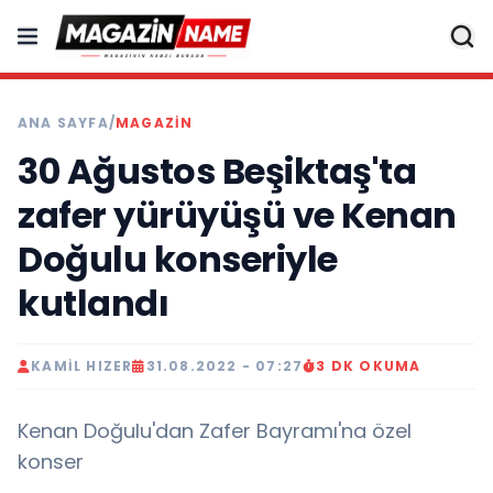
ANA SAYFA
/
MAGAZIN
30 Ağustos Beşiktaş'ta
zafer yürüyüşü ve Kenan
Doğulu konseriyle
kutlandı
KAMIL HIZER
31.08.2022 - 07:27
3 DK OKUMA
Kenan Doğulu'dan Zafer Bayramı'na özel
konser