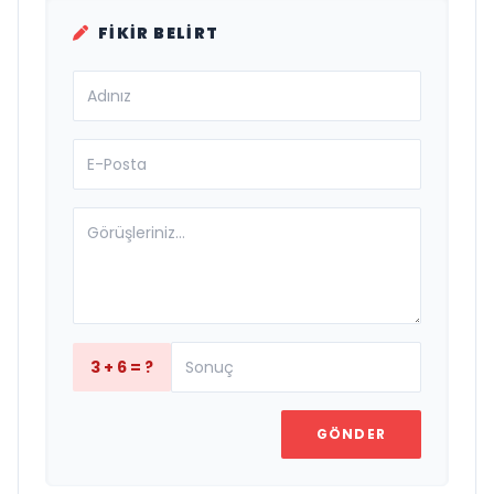
FIKIR BELIRT
3 + 6 = ?
GÖNDER