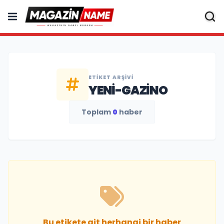
ETIKET ARŞIVI
YENI-GAZINO
Toplam
0
haber
Bu etikete ait herhangi bir haber