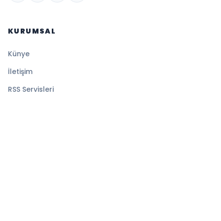
KURUMSAL
Künye
İletişim
RSS Servisleri
YASAL
Gizlilik Politikası
Kullanım Şartları
Çerez Politikası