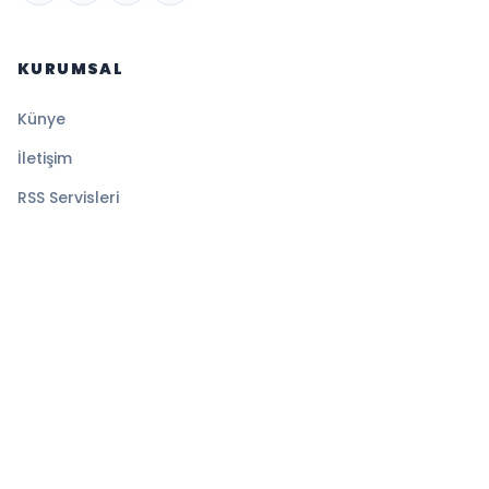
KURUMSAL
Künye
İletişim
RSS Servisleri
YASAL
Gizlilik Politikası
Kullanım Şartları
Çerez Politikası