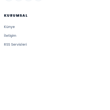
KURUMSAL
Künye
İletişim
RSS Servisleri
YASAL
Gizlilik Politikası
Kullanım Şartları
Çerez Politikası