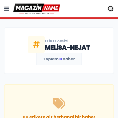
ETIKET ARŞIVI
MELISA-NEJAT
Toplam
0
haber
Bu etikete ait herhangi bir haber