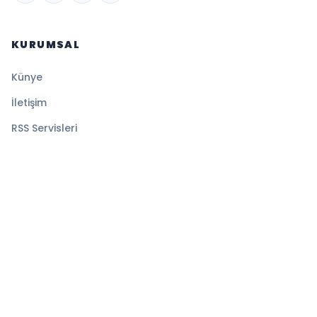
KURUMSAL
Künye
İletişim
RSS Servisleri
YASAL
Gizlilik Politikası
Kullanım Şartları
Çerez Politikası