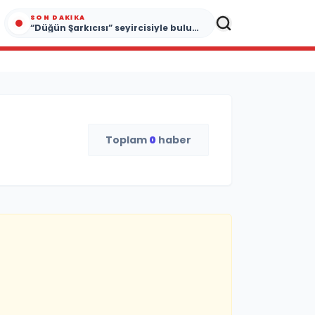
SON DAKIKA
“Düğün Şarkıcısı” seyircisiyle buluşmak için gün sayıyor
Toplam
0
haber