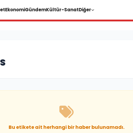
et
Ekonomi
Gündem
Kültür-Sanat
Diğer
S
Bu etikete ait herhangi bir haber bulunamadı.