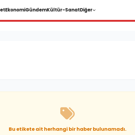
et
Ekonomi
Gündem
Kültür-Sanat
Diğer
Bu etikete ait herhangi bir haber bulunamadı.