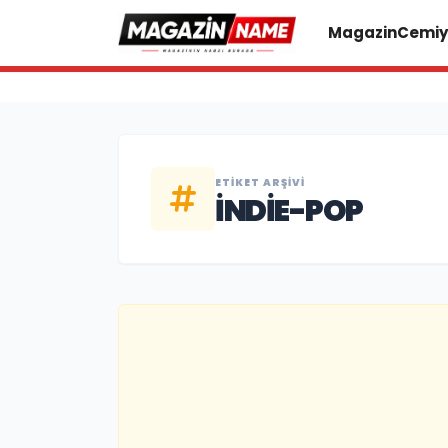
Magazin
Cemiy
ETIKET ARŞIVI
INDIE-POP