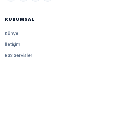
KURUMSAL
Künye
İletişim
RSS Servisleri
YASAL
Gizlilik Politikası
Kullanım Şartları
Çerez Politikası