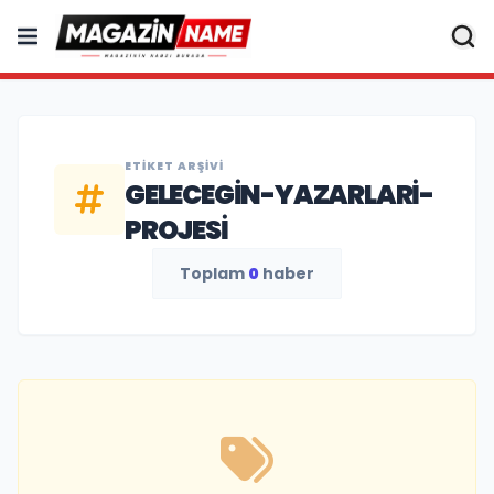
ETIKET ARŞIVI
GELECEGIN-YAZARLARI-
PROJESI
Toplam
0
haber