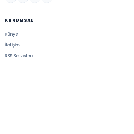
KURUMSAL
Künye
İletişim
RSS Servisleri
YASAL
Gizlilik Politikası
Kullanım Şartları
Çerez Politikası