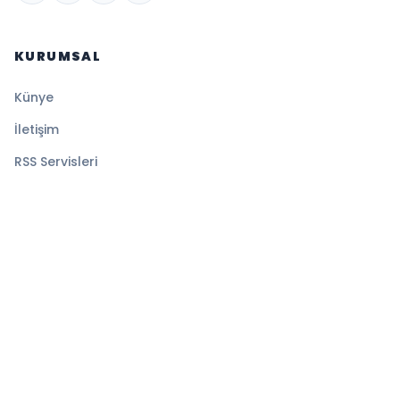
KURUMSAL
Künye
İletişim
RSS Servisleri
YASAL
Gizlilik Politikası
Kullanım Şartları
Çerez Politikası