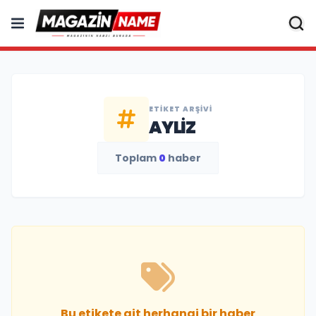
ETIKET ARŞIVI
AYLIZ
Toplam
0
haber
Bu etikete ait herhangi bir haber