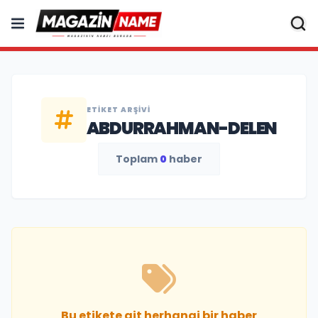
ETIKET ARŞIVI
ABDURRAHMAN-DELEN
Toplam
0
haber
Bu etikete ait herhangi bir haber