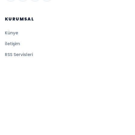
KURUMSAL
Künye
İletişim
RSS Servisleri
YASAL
Gizlilik Politikası
Kullanım Şartları
Çerez Politikası